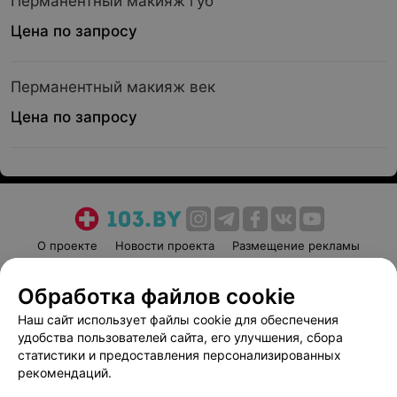
Перманентный макияж губ
Цена по запросу
Перманентный макияж век
Цена по запросу
О проекте
Новости проекта
Размещение рекламы
Медицинский маркетинг
Публичный договор
Обработка файлов cookie
Пользовательское соглашение
Способы оплаты
Наш сайт использует файлы cookie для обеспечения
Вакансии
Партнеры
удобства пользователей сайта, его улучшения, сбора
Написать руководителю 103.by
статистики и предоставления персонализированных
Написать в поддержку
рекомендаций.
Персональные настройки cookie